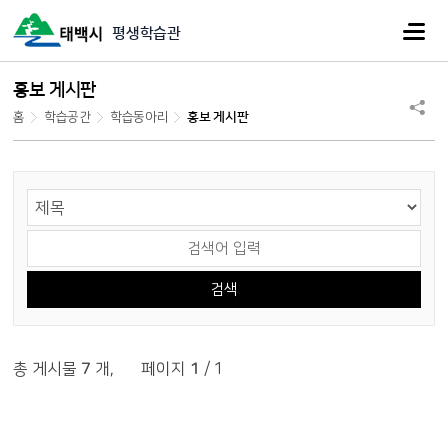
주메뉴
평생학습관
홍보 게시판
홈
학습공간
학습동아리
홍보 게시판
게시물 검색
검색 영역 선택
검색어 입력
총 게시물
7
개
,
페이지
1
/ 1