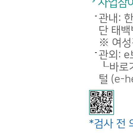
사업참
관내: 
단 태백병
※ 여성
관외: 
┖바로가
털
(e-h
*검사 전