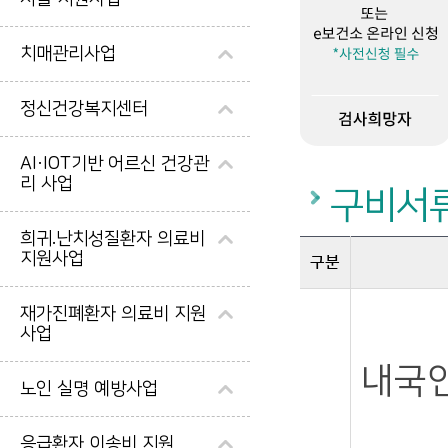
치매관리사업
정신건강복지센터
AI·IOT기반 어르신 건강관
검사비 지원신청/보건소 방문신청 또는 e보건소 온라인 신청 *사전신청 필수/검사희망자☞검사의뢰서 발급/대상자 여부 확인 후 검사의뢰서 발급/보건소/☞ 검사 및 결과상담/검사 실시 및 결과상담 *신청일 기준 3개월 이내 검사/ 사업참여 의료기관☞ 검사비 청구/ 보건소 또는 e보건소에서 검사비 청구 *검사일로부터 1개월 이내 청구/수검자☞ 검사비 지급/ 제출서류 확인 후 검사비 지급 *청구일로부터 3개월 이내/보건소
리 사업
구비서
희귀.난치성질환자 의료비
지원사업
구분
고위험임산부 의료비 지원대상 질환별 지원기준에 관한 자료이며, 질환명, 질환코드, 지원기간 내용을 제공합니다.
재가진폐환자 의료비 지원
사업
내국
노인 실명 예방사업
응급환자 이송비 지원