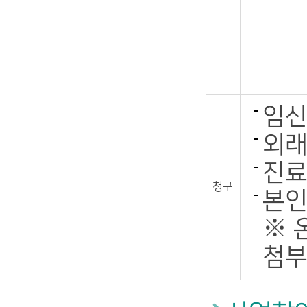
임신
외래
진료
청구
본인
※ 
첨부