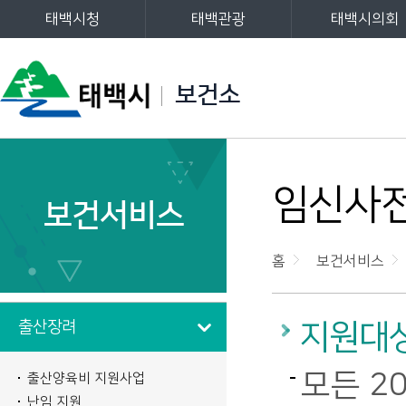
태백시청
태백관광
태백시의회
주메뉴
보건소
왼쪽메뉴
임신사
보건서비스
홈
보건서비스
출산장려
지원대
모든 2
출산양육비 지원사업
난임 지원