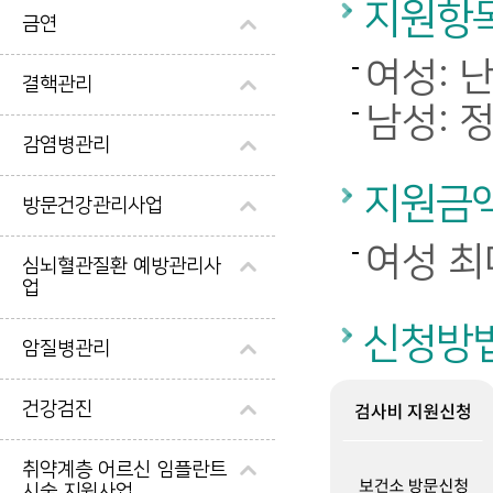
지원항
금연
여성: 
결핵관리
남성: 
감염병관리
지원금
방문건강관리사업
여성 최
심뇌혈관질환 예방관리사
업
신청방
암질병관리
건강검진
취약계층 어르신 임플란트
시술 지원사업