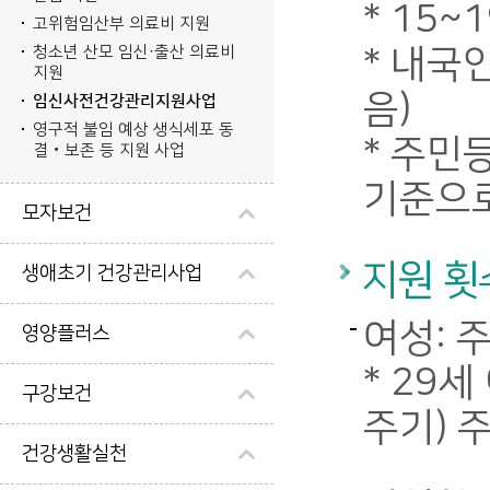
* 15
고위험임산부 의료비 지원
청소년 산모 임신·출산 의료비
* 내국
지원
음)
임신사전건강관리지원사업
영구적 불임 예상 생식세포 동
* 주민
결‧보존 등 지원 사업
기준으로
모자보건
지원 횟
생애초기 건강관리사업
여성: 
영양플러스
* 29세
구강보건
주기) 
건강생활실천