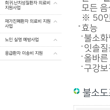
희귀.난치성질환자 의료비
모든 음
지원사업
※ 50
재가진폐환자 의료비 지원
효능
사업
불소화
노인 실명 예방사업
잇솔질
응급환자 이송비 지원
올바른
구강보
불소도