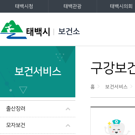
태백시청
태백관광
태백시의회
주메뉴
보건소
왼쪽메뉴
구강보
보건서비스
홈
보건서비스
출산장려
모자보건