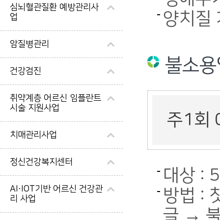
심뇌혈관질환 예방관리사
양치질
업
암질병관리
불소용
건강검진
취약계층 어르신 임플란트
시술 지원사업
주1회 
치매관리사업
정신건강복지센터
대상 :
AI·IOT기반 어르신 건강관
방법 :
리 사업
글 → 