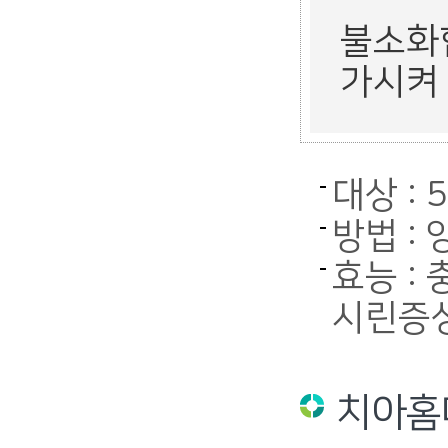
불소화
가시켜
대상 :
방법 :
효능 :
시린증
치아홈