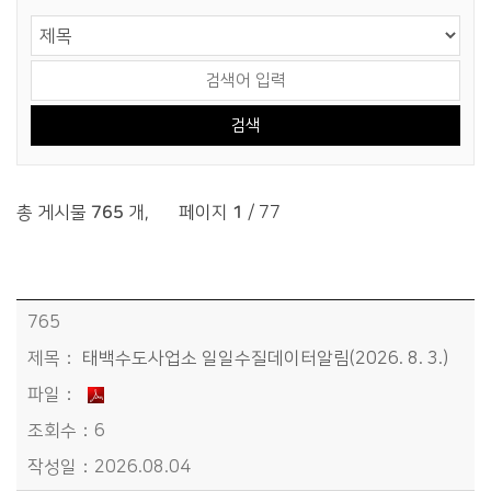
게시물 검색
검색 영역 선택
검색어 입력
총 게시물
765
개
,
페이지
1
/ 77
정보공개>먹는물 품질 공개>일일수질데이터 목록 - 번호, 제목, 파일, 조회수, 작성일정보 제공
765
태백수도사업소 일일수질데이터알림(2026. 8. 3.)
6
2026.08.04