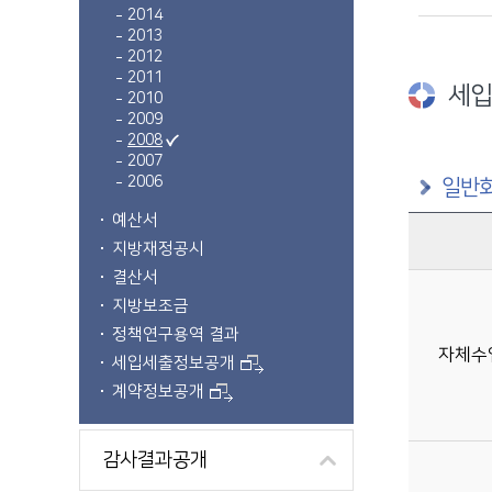
2014
2013
2012
2011
세입
2010
2009
2008
2007
2006
일반회
예산서
지방재정공시
구분별 세입예산(억원) 정보제공
결산서
지방보조금
정책연구용역 결과
자체수
세입세출정보공개
계약정보공개
감사결과공개