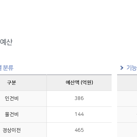
예산
 분류
기능
구분
예산액 (억원)
구분별 예산액(억원)정보를 제공
인건비
386
물건비
144
경상이전
465