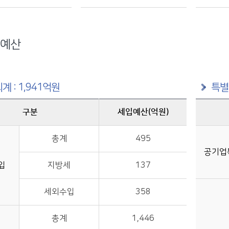
예산
계 : 1,941억원
특별
구분
세입예산(억원)
구분별 세입예산(억원) 정보제공
총계
495
공기업
입
지방세
137
세외수입
358
총계
1,446