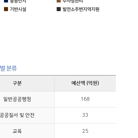
별 분류
구분
예산액 (억원)
일반공공행정
168
공공질서 및 안전
33
교육
25