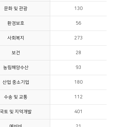
문화 및 관광
130
환경보호
56
사회복지
273
보건
28
농림해양수산
93
산업 중소기업
180
수송 및 교통
112
국토 및 지역개발
401
예비비
21