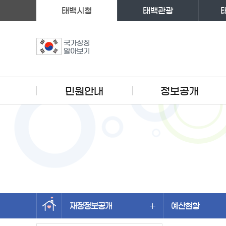
태백시청
태백관광
국가상징
알아보기
주메뉴
민원안내
정보공개
재정정보공개
예산현황
왼쪽메뉴