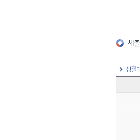
세출
성질별
구분별 예산액(억원)정보를 제공