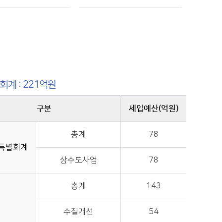
회계 : 221억원
구분
세입예산(억원)
총계
78
특별회계
상수도사업
78
총계
143
수질개선
54