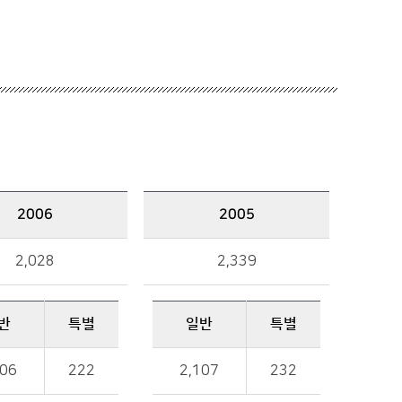
2006
2005
2005 예산규모 : 총액, 일반, 특별 금액 정보를 제공
2,028
2,339
반
특별
일반
특별
일반, 특별 금액 정보를 제공
806
222
2,107
232