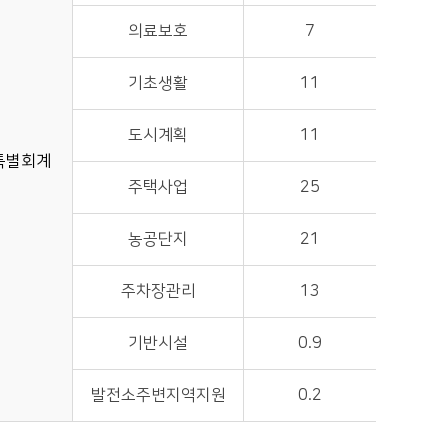
의료보호
7
기초생활
11
도시계획
11
특별회계
주택사업
25
농공단지
21
주차장관리
13
기반시설
0.9
발전소주변지역지원
0.2