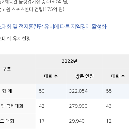
2체육관 볼링경기장 증축(90억 원)
고원 스포츠센터 건립(175억 원)
대회 및 전지훈련단 유치에 따른 지역경제 활성화
츠대회 유치현황
2022년
구분
대회 수
방문 인원
대회 수
합 계
59
322,054
55
 및 국제대회
42
279,990
43
도 대회
17
29,940
12