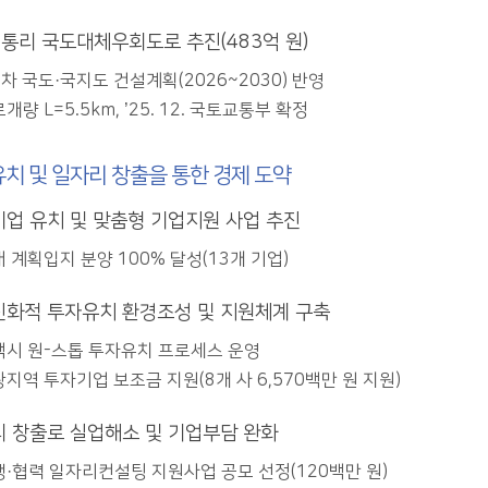
통리 국도대체우회도로 추진(483억 원)
차 국도·국지도 건설계획(2026~2030) 반영
개량 L=5.5km, ’25. 12. 국토교통부 확정
치 및 일자리 창출을 통한 경제 도약
업 유치 및 맞춤형 기업지원 사업 추진
 계획입지 분양 100% 달성(13개 기업)
화적 투자유치 환경조성 및 지원체계 구축
백시 원-스톱 투자유치 프로세스 운영
지역 투자기업 보조금 지원(8개 사 6,570백만 원 지원)
 창출로 실업해소 및 기업부담 완화
·협력 일자리컨설팅 지원사업 공모 선정(120백만 원)