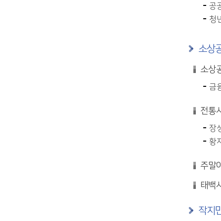
공공
청년
소상공
소상공
금융
전통시
장성
황지
주말야
태백사
작지만