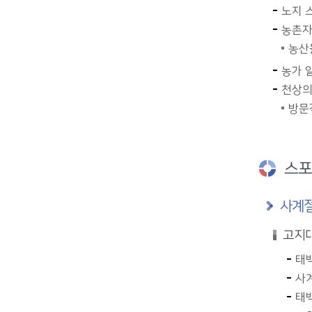
노지 
농촌자
농산
농가 
천상의
방문객
스포
사계절
고지대
태
사계
태백