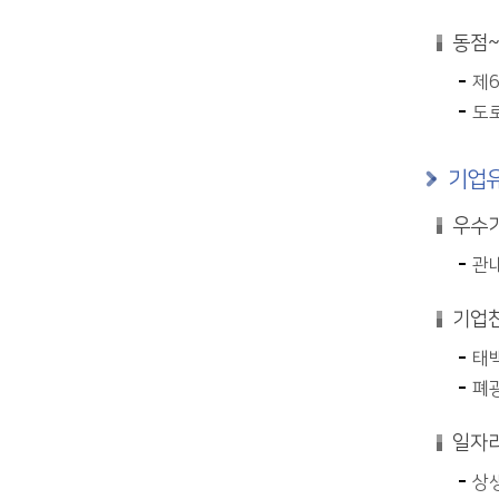
동점~
제6
도로
기업유
우수기
관내
기업친
태
폐광
일자리
상생