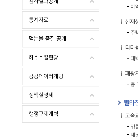
감사결과공개
이
통계자료
신재생
주택
먹는물 품질 공개
티타늄
하수수질현황
태백
폐광지
공공데이터개방
총 
정책실명제
빨라진
행정규제개혁
고속교
영월
제