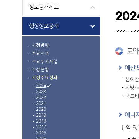
정보공개제도
202
행정정보공개
시정방향
도약
주요시책
주요투자사업
예산 
수상현황
시정주요성과
본예산 
2024
지방소
2023
국도비 
2022
2021
2020
에너지
2019
2018
2017
약 5
2016
공모