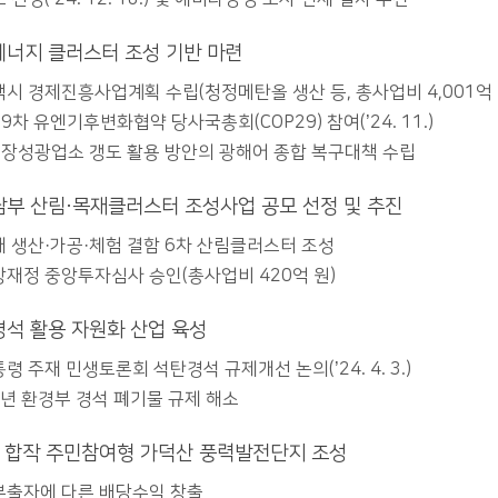
너지 클러스터 조성 기반 마련
시 경제진흥사업계획 수립(청정메탄올 생산 등, 총사업비 4,001억 
9차 유엔기후변화협약 당사국총회(COP29) 참여(’24. 11.)
구)장성광업소 갱도 활용 방안의 광해어 종합 복구대책 수립
부 산림·목재클러스터 조성사업 공모 선정 및 추진
재 생산·가공·체험 결함 6차 산림클러스터 조성
방재정 중앙투자심사 승인(총사업비 420억 원)
석 활용 자원화 산업 육성
령 주재 민생토론회 석탄경석 규제개선 논의(’24. 4. 3.)
4년 환경부 경석 폐기물 규제 해소
 합작 주민참여형 가덕산 풍력발전단지 조성
본출자에 다른 배당수익 창출