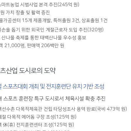
스마트농업 시범사업 본격 추진(245억 원)
원 가치 창출 및 활력 증진
물가공센터 15개 제품개발, 특허출원 3건, 상표출원 1건
일손을 돕기 위한 외국인 계절근로자 도입 추진(320명)
 산나물 축제를 통한 태백산나물 우수성 홍보
 21,000명, 판매액 206백만 원
츠산업 도시로의 도약
 스포츠대회 개최 및 전지훈련단 유치 기반 조성
 스포츠 훈련장 특구 도시로서 체육시설 확충 추진
백선수촌 다목적체육관 건립 타당성조사 용역 완료(국비 473억 원)
절 다목적 에어돔 구장 조성(125억 원)
 休(휴) 전지훈련센터 조성(125억 원)