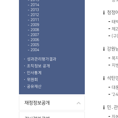
2015
2014
2013
청정에
2012
2011
태백
2009
제2
2008
2007
(
2006
2005
강원남
2004
목
성과관리평가결과
지
조직정보 공개
인사통계
석탄경
위원회
공유재산
대통
’2
재정정보공개
민․관
자