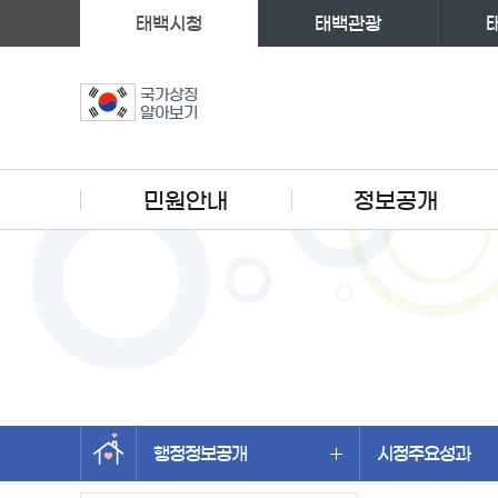
태백시청
태백관광
국가상징
알아보기
주메뉴
민원안내
정보공개
행정정보공개
시정주요성과
왼쪽메뉴