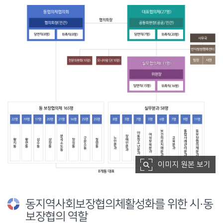
이미지 원본 보기
협의회장
동협의체협의회 6명)
협의회장(민간)
당연직(8명)
위촉직(8명)
대표협의체(25명)
공동위원장(공공/민간)
당연직(5명)
위촉직(20명)
사무국
반지씽씽행복센터
코디1, 코디2
실무협의체(26명)
위원장
당연직(9명)
위촉직(17명)
8개동 대표
각동 보장협의체 103명
13명 : 삼수동
11명 : 황연동
13명 : 황지동
15명 : 상장동
14명 : 문곡소도동
12명 : 장성동
13명 : 구문소동
12명 : 철암동
실무분과 69명
10명 : 노인분과
7명 : 장애인분과
9명 : 아동청소년분과
7명 : 여성보육분과
8명 : 보건의료치매분과
9명 : 교욱분과
9명 : 통합사례관리분과
10명 : 동보장협의체지원분과
동지역사회보장협의체활성화를 위한 시·동
보장협의 역할