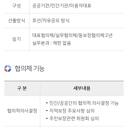
구성
공공기관/민간기관/이용자대표
선출방식
호선/자유공모 방식
대표협의체/실무협의체/동보장협의체:2년
임기
실무분과 : 제한 없음
협의체 기능
구 분
세부내용
협의체 기능에 관한 자료이며, 구분, 세부내용을 안내합니다.
민간/공공간의 협의적 의사결정 기능
협의적의사결정
지역보장 주요사항 심의
주민보장관련 위원회 심의