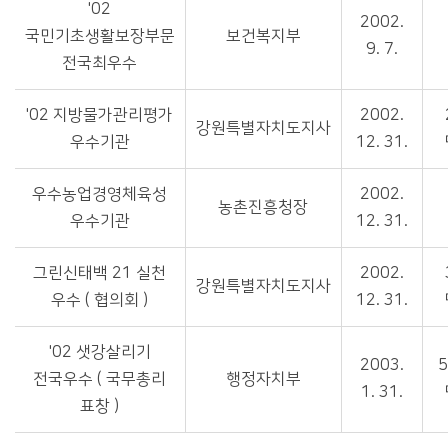
'02
2002.
국민기초생활보장부문
보건복지부
9. 7.
전국최우수
'02 지방물가관리평가
2002.
강원특별자치도지사
우수기관
12. 31.
우수농업경영체육성
2002.
농촌진흥청장
우수기관
12. 31.
그린신태백 21 실천
2002.
강원특별자치도지사
우수 ( 협의회 )
12. 31.
'02 샛강살리기
2003.
5
전국우수 ( 국무총리
행정자치부
1. 31.
표창 )