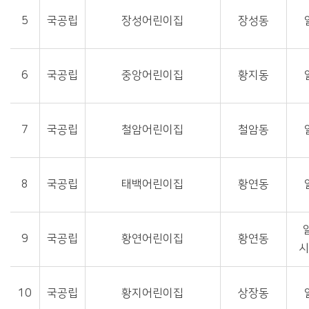
5
국공립
장성어린이집
장성동
6
국공립
중앙어린이집
황지동
7
국공립
철암어린이집
철암동
8
국공립
태백어린이집
황연동
9
국공립
황연어린이집
황연동
10
국공립
황지어린이집
상장동