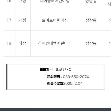
16
가정
아이꿈터어린이집
상장동
17
가정
토마토어린이집
상장동
18
직장
하이원태백어린이집
상장동
담당자 정보
담당자 정보
담당자
: 보육청소년팀
문의전화
: 033-550-2074
최종수정일
2025.12.04
바로가기 서비스