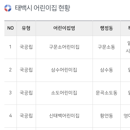
태백시 어린이집 현황
NO
유형
어린이집명
행정동
태백시 어린이집 현황-no,유형, 어린이집명, 행정동, 특성, 정원, 연락처를 제공합니다.
1
국공립
구문소어린이집
구문소동
2
국공립
삼수어린이집
삼수동
3
국공립
소도어린이집
문곡소도동
4
국공립
신태백어린이집
황연동
영