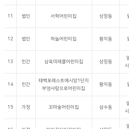
11
법인
서학어린이집
상장동
12
법인
하늘어린이집
황지동
13
민간
삼육미래클어린이집
상장동
태백포레스트애시앙1단지
14
민간
황지동
부영사랑으로어린이집
15
가정
꼬마숲어린이집
삼수동