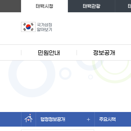
태백시청
태백관광
국가상징
알아보기
주메뉴
민원안내
정보공개
행정정보공개
주요시책
왼쪽메뉴