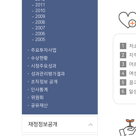
2011
2010
2009
2008
2007
2006
2005
저
주요투자사업
지
수상현황
어
시정주요성과
여
성과관리평가결과
조직정보 공개
꿈
인사통계
일
위원회
공유재산
재정정보공개