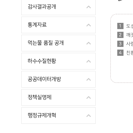
감사결과공개
통계자료
도
깨
먹는물 품질 공개
사
친
하수수질현황
공공데이터개방
정책실명제
행정규제개혁