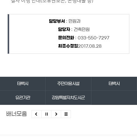
절차 이행 안내(소유권보존, 은행대출 등)
담당자 정보
담당자 정보
담당부서
: 민원과
담당자
: 건축민원
문의전화
: 033-550-7297
최종수정일
2017.08.28
바로가기 서비스
태백시
주민이용시설
태백시
유관기관
강원특별자치도시군
배너모음