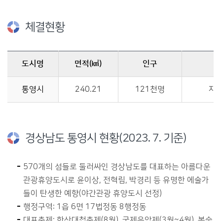
체결현황
도시명
면적(㎢)
인구
경상남도 통영시 국내교류도시체결과 관련된 도시명, 면적(㎢), 인구, 체결건명, 체결일자, 체결장소를 제공합니다.
통영시
240.21
121천명
자
경상남도 통영시 현황(2023. 7. 기준)
570개의 섬들로 둘러싸인 경상남도를 대표하는 아름다운
관광휴양도시로 윤이상, 전혁림, 박경리 등 유명한 에술가
들이 탄생한 예향(야간관광 휴양도시 선정)
행정구역: 1읍 6면 17법정동 8행정동
대표축제: 한산대첩축제(8월), 국제음악제(3월~4월), 봉숫