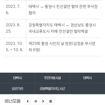
2023. 7.
태백시 ↔ 통영시 친선결연 협약 관련 부서장
6.
협의
2023. 8.
강원특별자치도 태백시 ↔ 경상남도 통영시
25.
국내교류도시 자매·친선결연 협약체결
2023. 10.
제29회 통영 시민의 날 방문(김정윤 부시장
5. ~ 10. 6.
외 6명)
바로가기 서비스
태백시
주민이용시설
태백시
유관기관
강원특별자치도시군
배너모음