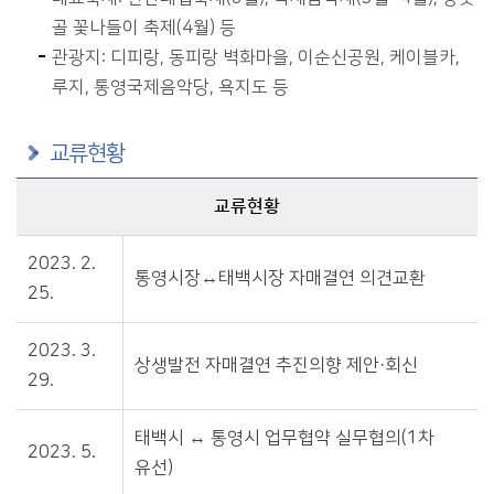
골 꽃나들이 축제(4월) 등
관광지: 디피랑, 동피랑 벽화마을, 이순신공원, 케이블카,
루지, 통영국제음악당, 욕지도 등
교류현황
교류현황
교류현황에 관한 자료입니다.
2023. 2.
통영시장↔태백시장 자매결연 의견교환
25.
2023. 3.
상생발전 자매결연 추진의향 제안·회신
29.
태백시 ↔ 통영시 업무협약 실무협의(1차
2023. 5.
유선)