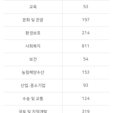
교육
53
문화 및 관광
197
환경보호
214
사회복지
811
보건
54
농림해양수산
153
산업․중소기업
93
수송 및 교통
124
국토 및 지역개발
319