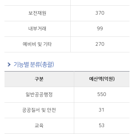
보전재원
370
내부거래
99
예비비 및 기타
270
기능별 분류(총괄)
구분
예산액(억원)
구분별 예산액(억원)정보를 제공
일반공공행정
550
공공질서 및 안전
31
교육
53