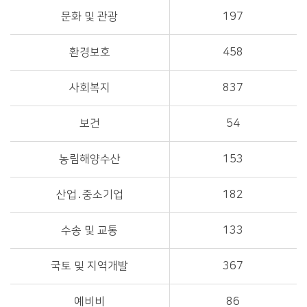
문화 및 관광
197
환경보호
458
사회복지
837
보건
54
농림해양수산
153
산업․중소기업
182
수송 및 교통
133
국토 및 지역개발
367
예비비
86