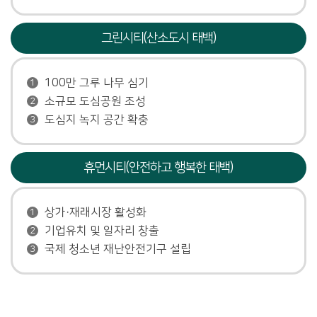
그린시티(산소도시 태백)
100만 그루 나무 심기
1
소규모 도심공원 조성
2
도심지 녹지 공간 확충
3
휴먼시티(안전하고 행복한 태백)
상가·재래시장 활성화
1
기업유치 및 일자리 창출
2
국제 청소년 재난안전기구 설립
3