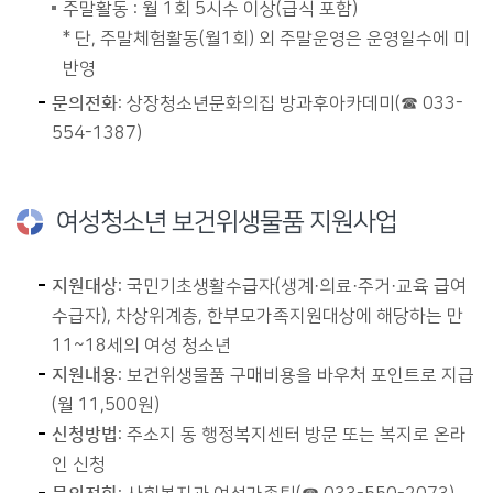
주말활동 : 월 1회 5시수 이상(급식 포함)
* 단, 주말체험활동(월1회) 외 주말운영은 운영일수에 미
반영
문의전화
: 상장청소년문화의집 방과후아카데미(☎ 033-
554-1387)
여성청소년 보건위생물품 지원사업
지원대상
: 국민기초생활수급자(생계·의료·주거·교육 급여
수급자), 차상위계층, 한부모가족지원대상에 해당하는 만
11~18세의 여성 청소년
지원내용
: 보건위생물품 구매비용을 바우처 포인트로 지급
(월 11,500원)
신청방법
: 주소지 동 행정복지센터 방문 또는 복지로 온라
인 신청