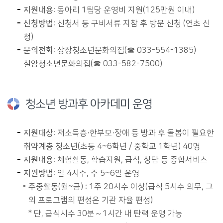
지원내용
: 동아리 1팀당 운영비 지원(125만원 이내)
신청방법
: 신청서 등 구비서류 지참 후 방문 신청 (연초 신
청)
문의전화
: 상장청소년문화의집(☎ 033-554-1385)
철암청소년문화의집(☎ 033-582-7500)
청소년 방과후 아카데미 운영
지원대상
: 저소득층·한부모·장애 등 방과 후 돌봄이 필요한
취약계층 청소년(초등 4~6학년 / 중학교 1학년) 40명
지원내용
: 체험활동, 학습지원, 급식, 상담 등 종합서비스
지원방법
: 일 4시수, 주 5~6일 운영
주중활동(월~금) : 1주 20시수 이상(급식 5시수 의무, 그
외 프로그램의 편성은 기관 자율 편성)
* 단, 급식시수 30분～1시간 내 탄력 운영 가능