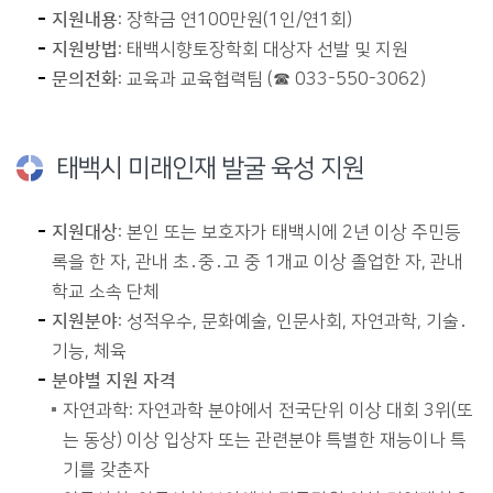
지원내용
: 장학금 연100만원(1인/연1회)
지원방법
: 태백시향토장학회 대상자 선발 및 지원
문의전화
: 교육과 교육협력팀 (☎ 033-550-3062)
태백시 미래인재 발굴 육성 지원
지원대상
: 본인 또는 보호자가 태백시에 2년 이상 주민등
록을 한 자, 관내 초․중․고 중 1개교 이상 졸업한 자, 관내
학교 소속 단체
지원분야
: 성적우수, 문화예술, 인문사회, 자연과학, 기술․
기능, 체육
분야별 지원 자격
자연과학: 자연과학 분야에서 전국단위 이상 대회 3위(또
는 동상) 이상 입상자 또는 관련분야 특별한 재능이나 특
기를 갖춘자