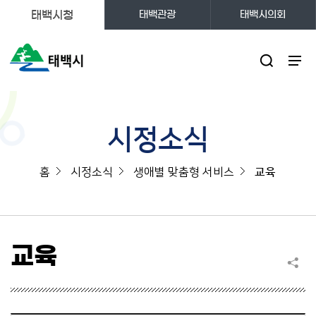
태백시청
태백관광
태백시의회
주메뉴
시정소식
홈
시정소식
생애별 맞춤형 서비스
교육
교육