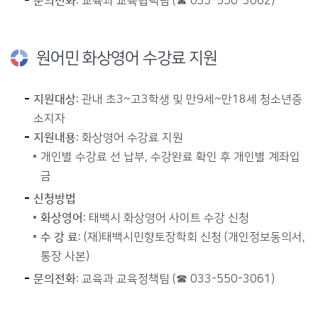
문의전화
: 교육과 교육협력팀 (☎ 033-550-3062)
원어민 화상영어 수강료 지원
지원대상
: 관내 초3~고3학생 및 만9세~만18세 청소년증
소지자
지원내용
: 화상영어 수강료 지원
개인별 수강료 선 납부, 수강완료 확인 후 개인별 계좌입
금
신청방법
화상영어
: 태백시 화상영어 사이트 수강 신청
수 강 료
: (재)태백시민향토장학회 신청 (개인정보동의서,
통장 사본)
문의전화
: 교육과 교육정책팀 (☎ 033-550-3061)