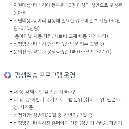
지원대상
: 태백시에 등록된 10명 이상의 성인으로 구성된
동아리
지원내용
: 동아리 활동에 필요한 강사비 일부 지원 (80천
원~320천원)
(동아리별 차등 지원, 재료비·교재비 등 개인 부담)
신청방법
: 태백시 평생학습관 방문 접수 (2월중)
문의전화
: 교육과 평생학습관 (☎ 033-550-2751)
평생학습 프로그램 운영
대 상
: 태백시민 및 인근 지역주민
내 용
: 상·하반기 정기 프로그램 운영 (취미, 소양, 인문·교
양, 자격증)
신청기간
: 상반기/ 2월 중, 하반기/ 7월 중
신청방법
: 태백시청 홈페이지 신청 (상반기 2월중, 하반기