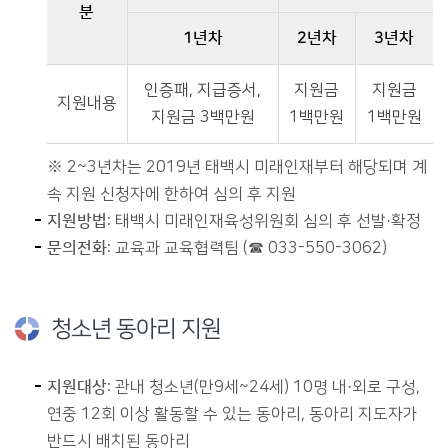
분
1년차
2년차
3년차
태백시 미래인재 발굴 육성 지원에 대한 지원내용 표 - 분,선발연도[1년차],계속지원[2년차,3년차] 등의 정보를 제공
인증패, 지급증서,
지원금
지원금
지원내용
지원금 3백만원
1백만원
1백만원
※ 2~3년차는 2019년 태백시 미래인재부터 해당되며 계
속 지원 신청자에 한하여 심의 후 지원
지원방법
: 태백시 미래인재육성위원회 심의 후 선발·확정
문의전화
: 교육과 교육협력팀 (☎ 033-550-3062)
청소년 동아리 지원
지원대상
: 관내 청소년(만9세~24세) 10명 내·외로 구성,
연중 12회 이상 활동할 수 있는 동아리, 동아리 지도자가
반드시 배치된 동아리