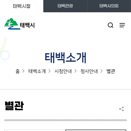
태백시청
태백관광
태백시의회
주메뉴
태백소개
홈
태백소개
시청안내
청사안내
별관
별관