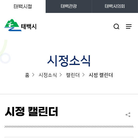
태백시청
태백관광
태백시의회
주메뉴
시정소식
홈
시정소식
캘린더
시정 캘린더
시정 캘린더