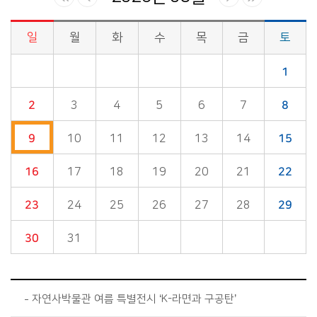
일
월
화
수
목
금
토
시정소식>시정 캘린더 게시판의 (2026년 08월) 달력형태로 일정명, 일정내용을 제공합니다.
1
2
3
4
5
6
7
8
9
10
11
12
13
14
15
16
17
18
19
20
21
22
23
24
25
26
27
28
29
30
31
자연사박물관 여름 특별전시 ‘K-라면과 구공탄’