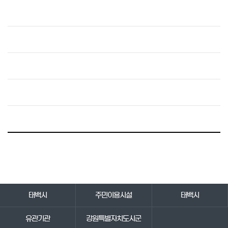
바로가기 서비스
태백시
주민이용시설
태백시
유관기관
강원특별자치도시군