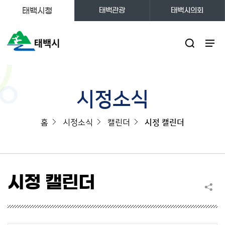
태백시청
태백관광
태백시의회
주메뉴
시정소식
홈
시정소식
캘린더
시정 캘린더
시정 캘린더