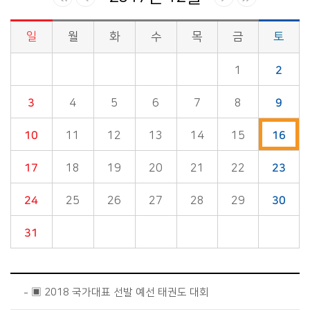
일
월
화
수
목
금
토
시정소식>시정 캘린더 게시판의 (2017년 12월) 달력형태로 일정명, 일정내용을 제공합니다.
1
2
3
4
5
6
7
8
9
10
11
12
13
14
15
16
17
18
19
20
21
22
23
24
25
26
27
28
29
30
31
▣ 2018 국가대표 선발 예선 태권도 대회