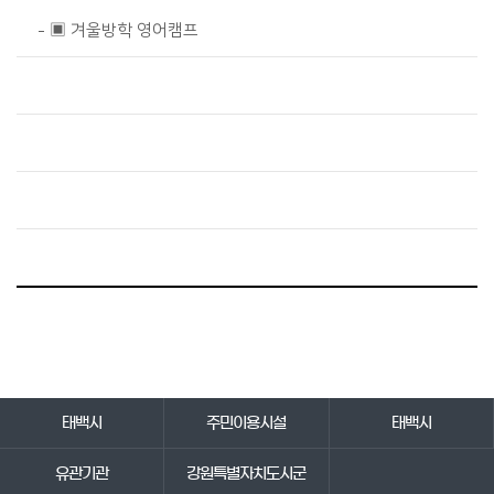
▣ 겨울방학 영어캠프
바로가기 서비스
태백시
주민이용시설
태백시
유관기관
강원특별자치도시군