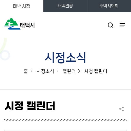
태백시청
태백관광
태백시의회
주메뉴
시정소식
홈
시정소식
캘린더
시정 캘린더
시정 캘린더