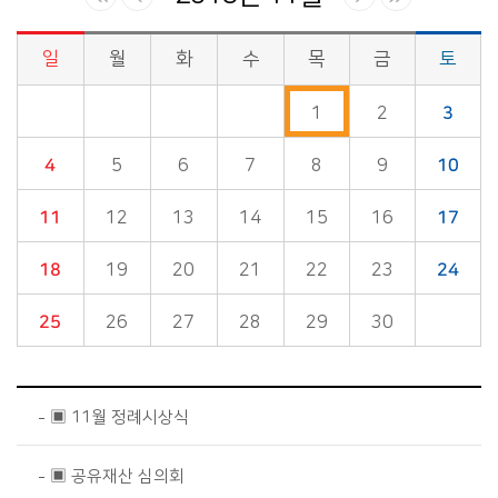
일
월
화
수
목
금
토
시정소식>시정 캘린더 게시판의 (2018년 11월) 달력형태로 일정명, 일정내용을 제공합니다.
1
2
3
4
5
6
7
8
9
10
11
12
13
14
15
16
17
18
19
20
21
22
23
24
25
26
27
28
29
30
▣ 11월 정례시상식
▣ 공유재산 심의회