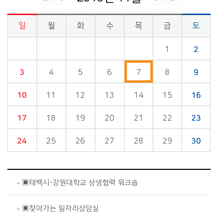
일
월
화
수
목
금
토
시정소식>시정 캘린더 게시판의 (2019년 11월) 달력형태로 일정명, 일정내용을 제공합니다.
1
2
3
4
5
6
7
8
9
10
11
12
13
14
15
16
17
18
19
20
21
22
23
24
25
26
27
28
29
30
▣태백시-강원대학교 상생협력 워크숍
▣찾아가는 일자리상담실