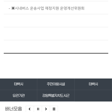
▣시내버스 운송사업 재정지원 운영개선위원회
바로가기 서비스
태백시
주민이용시설
태백시
유관기관
강원특별자치도시군
배너모음