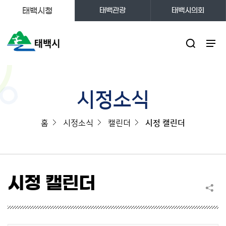
태백시청
태백관광
태백시의회
주메뉴
시정소식
홈
시정소식
캘린더
시정 캘린더
시정 캘린더