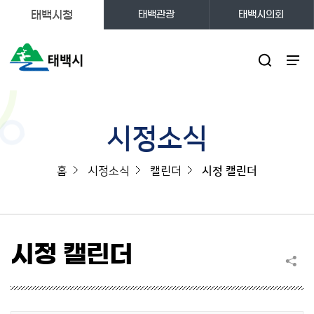
태백시청
태백관광
태백시의회
주메뉴
시정소식
홈
시정소식
캘린더
시정 캘린더
시정 캘린더