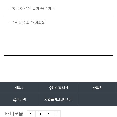
홀몸 어르신 돕기 물품기탁
7월 태수회 월례회의
바로가기 서비스
태백시
주민이용시설
태백시
유관기관
강원특별자치도시군
배너모음