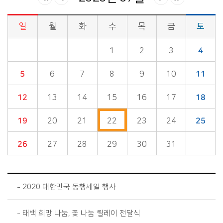
일
월
화
수
목
금
토
시정소식>시정 캘린더 게시판의 (2020년 07월) 달력형태로 일정명, 일정내용을 제공합니다.
1
2
3
4
5
6
7
8
9
10
11
12
13
14
15
16
17
18
19
20
21
22
23
24
25
26
27
28
29
30
31
2020 대한민국 동행세일 행사
태백 희망 나눔, 꽃 나눔 릴레이 전달식