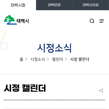
태백시청
태백관광
태백시의회
주메뉴
시정소식
홈
시정소식
캘린더
시정 캘린더
시정 캘린더