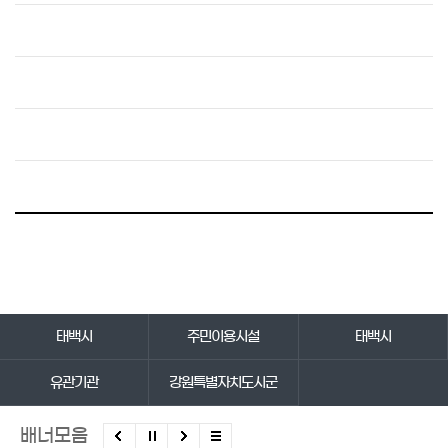
바로가기 서비스
태백시
주민이용시설
태백시
유관기관
강원특별자치도시군
배너모음