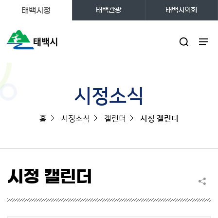
태백시청
태백관광
태백시의회
주메뉴
시정소식
홈
시정소식
캘린더
시정 캘린더
시정 캘린더