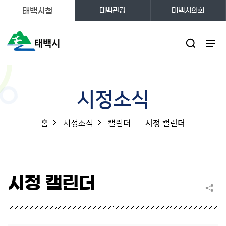
태백시청
태백관광
태백시의회
주메뉴
시정소식
홈
시정소식
캘린더
시정 캘린더
시정 캘린더