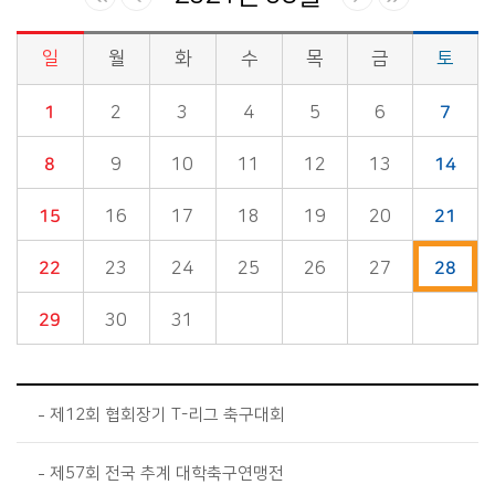
일
월
화
수
목
금
토
시정소식>시정 캘린더 게시판의 (2021년 08월) 달력형태로 일정명, 일정내용을 제공합니다.
1
2
3
4
5
6
7
8
9
10
11
12
13
14
15
16
17
18
19
20
21
22
23
24
25
26
27
28
29
30
31
제12회 협회장기 T-리그 축구대회
제57회 전국 추계 대학축구연맹전