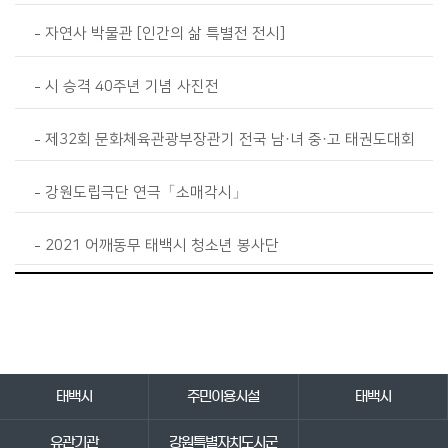
자연사 박물관 [인간의 삶 특별전 전시]
시 승격 40주년 기념 사진전
제32회 문화체육관광부장관기 전국 남·녀 중·고 태권도대회
강원도립극단 연극「소매각시」
2021 어깨동무 태백시 청소년 봉사단
바로가기 서비스
태백시
주민이용시설
태백시
유관기관
강원특별자치도시군