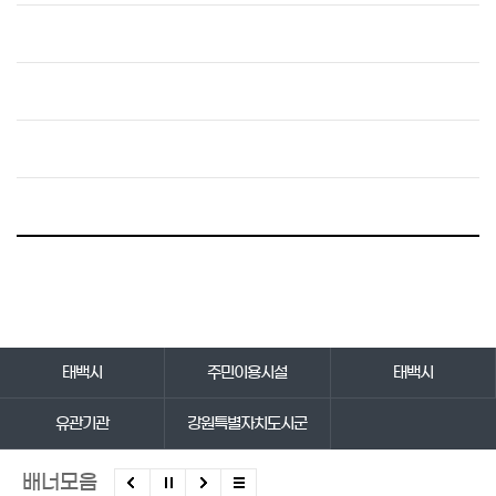
바로가기 서비스
태백시
주민이용시설
태백시
유관기관
강원특별자치도시군
배너모음