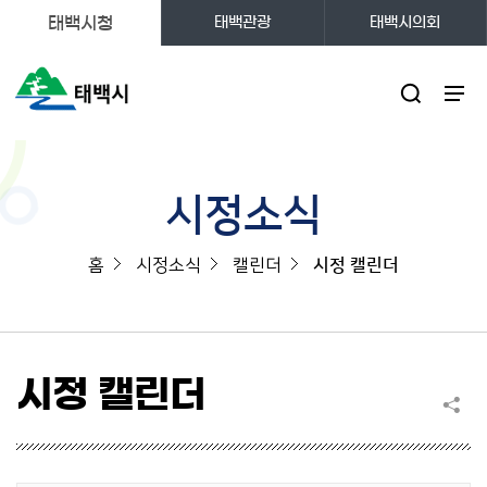
태백시청
태백관광
태백시의회
주메뉴
시정소식
홈
시정소식
캘린더
시정 캘린더
시정 캘린더