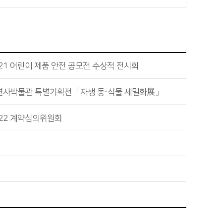
21 어린이 제품 안전 공모전 수상적 전시회
연사박물관 특별기획전「자생 동·식물 세밀화展」
022 계약심의위원회