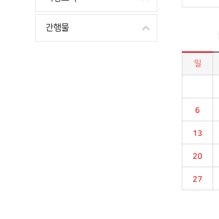
간행물
일
시정소식>시정 캘린더 게시판의 (2022년 03월) 달력형태로 일정명, 일정내용을 제공합니다.
6
13
20
27