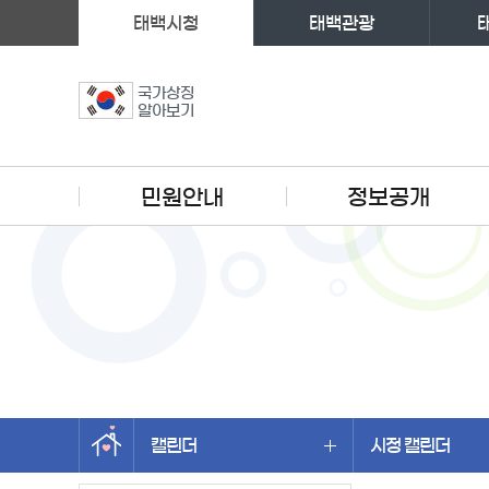
태백시청
태백관광
국가상징
알아보기
주메뉴
민원안내
정보공개
캘린더
시정 캘린더
왼쪽메뉴