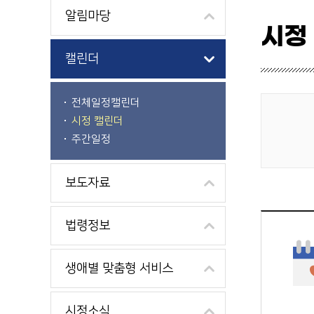
알림마당
시정
캘린더
전체일정캘린더
시정 캘린더
게시물 검색
주간일정
보도자료
법령정보
생애별 맞춤형 서비스
시정소식