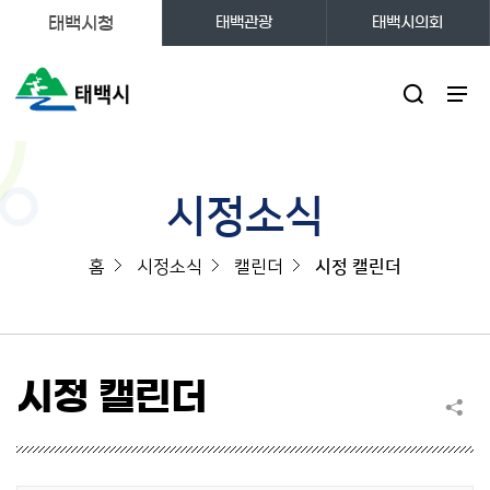
태백시청
태백관광
태백시의회
주메뉴
시정소식
홈
시정소식
캘린더
시정 캘린더
시정 캘린더