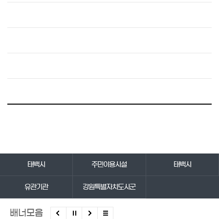
바로가기 서비스
태백시
주민이용시설
태백시
유관기관
강원특별자치도시군
배너모음