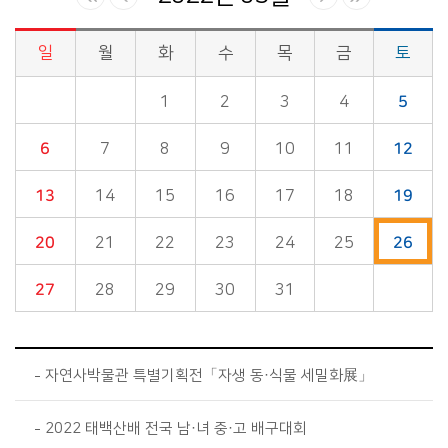
일
월
화
수
목
금
토
시정소식>시정 캘린더 게시판의 (2022년 03월) 달력형태로 일정명, 일정내용을 제공합니다.
1
2
3
4
5
6
7
8
9
10
11
12
13
14
15
16
17
18
19
20
21
22
23
24
25
26
27
28
29
30
31
자연사박물관 특별기획전「자생 동·식물 세밀화展」
2022 태백산배 전국 남·녀 중·고 배구대회