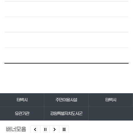
바로가기 서비스
태백시
주민이용시설
태백시
유관기관
강원특별자치도시군
배너모음