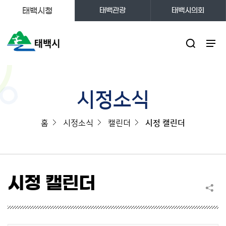
태백시청
태백관광
태백시의회
주메뉴
시정소식
홈
시정소식
캘린더
시정 캘린더
시정 캘린더