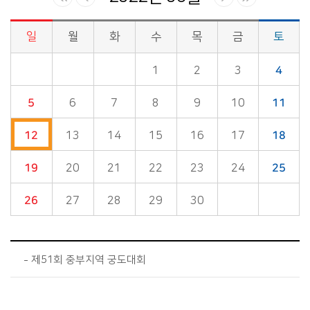
일
월
화
수
목
금
토
시정소식>시정 캘린더 게시판의 (2022년 06월) 달력형태로 일정명, 일정내용을 제공합니다.
1
2
3
4
5
6
7
8
9
10
11
12
13
14
15
16
17
18
19
20
21
22
23
24
25
26
27
28
29
30
제51회 중부지역 궁도대회