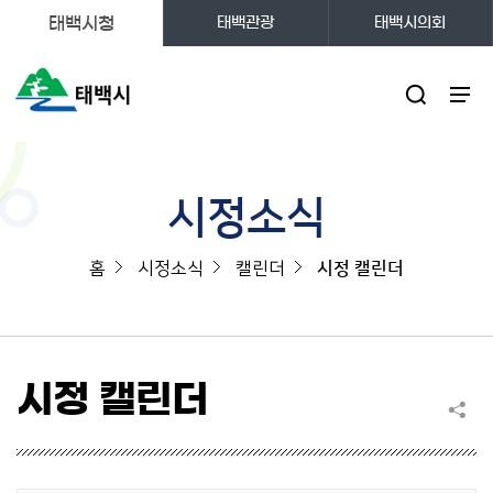
태백시청
태백관광
태백시의회
주메뉴
시정소식
홈
시정소식
캘린더
시정 캘린더
시정 캘린더