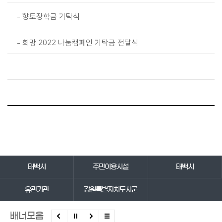
향토장학금 기탁식
희망 2022 나눔캠페인 기탁금 전달식
바로가기 서비스
태백시
주민이용시설
태백시
유관기관
강원특별자치도시군
배너모음