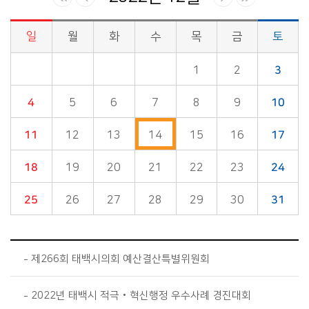
일
월
화
수
목
금
토
시정소식>시정 캘린더 게시판의 (2022년 12월) 달력형태로 일정명, 일정내용을 제공합니다.
1
2
3
4
5
6
7
8
9
10
11
12
13
14
15
16
17
18
19
20
21
22
23
24
25
26
27
28
29
30
31
제266회 태백시의회 예산결산특별위원회
2022년 태백시 적극‧혁신행정 우수사례 경진대회