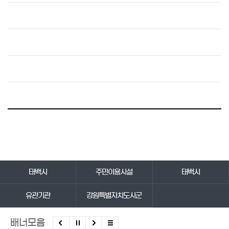
바로가기 서비스
태백시
주민이용시설
태백시
유관기관
강원특별자치도시군
배너모음