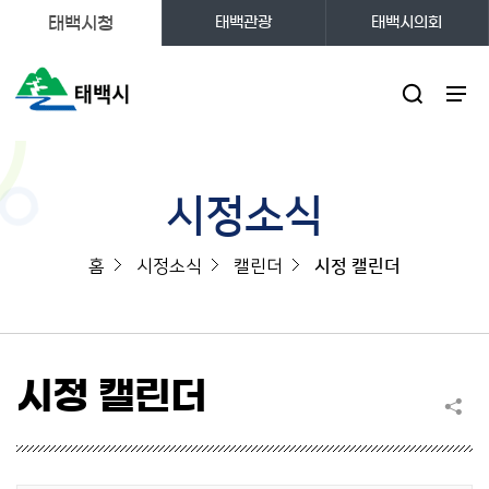
태백시청
태백관광
태백시의회
주메뉴
시정소식
홈
시정소식
캘린더
시정 캘린더
시정 캘린더