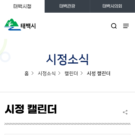
태백시청
태백관광
태백시의회
주메뉴
시정소식
홈
시정소식
캘린더
시정 캘린더
시정 캘린더