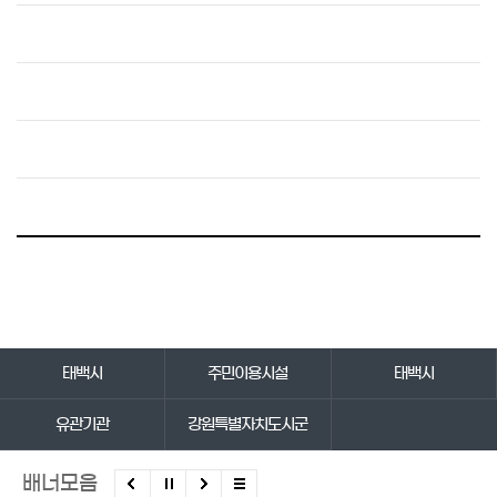
바로가기 서비스
태백시
주민이용시설
태백시
유관기관
강원특별자치도시군
배너모음