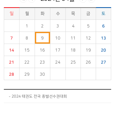
일
월
화
수
목
금
토
시정소식>시정 캘린더 게시판의 (2024년 04월) 달력형태로 일정명, 일정내용을 제공합니다.
1
2
3
4
5
6
7
8
9
10
11
12
13
14
15
16
17
18
19
20
21
22
23
24
25
26
27
28
29
30
2024 태권도 전국 종별선수권대회