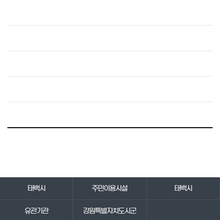
바로가기 서비스
태백시
주민이용시설
태백시
유관기관
강원특별자치도시군