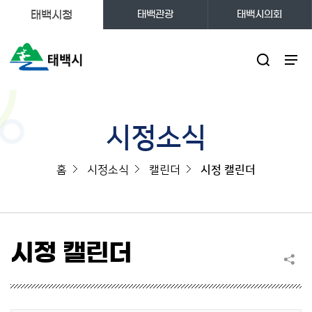
태백시청
태백관광
태백시의회
주메뉴
시정소식
홈
시정소식
캘린더
시정 캘린더
시정 캘린더