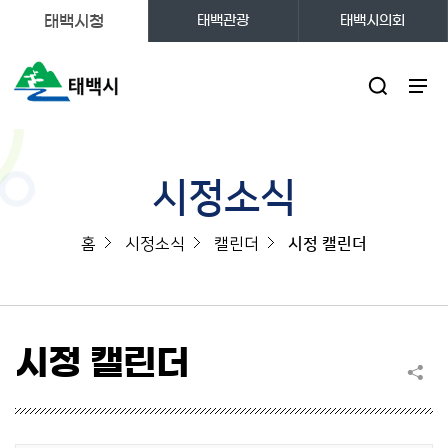
태백시청
태백관광
태백시의회
주메뉴
시정소식
홈
시정소식
캘린더
시정 캘린더
시정 캘린더