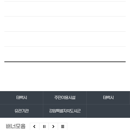
바로가기 서비스
태백시
주민이용시설
태백시
유관기관
강원특별자치도시군
배너모음