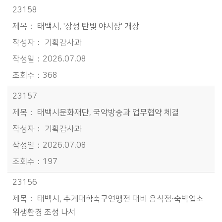
23158
태백시, '장성 탄빛 야시장' 개장
기획감사과
2026.07.08
368
23157
태백시문화재단, 국악방송과 업무협약 체결
기획감사과
2026.07.08
197
23156
태백시, 추계대학축구연맹전 대비 음식점·숙박업소
위생환경 조성 나서