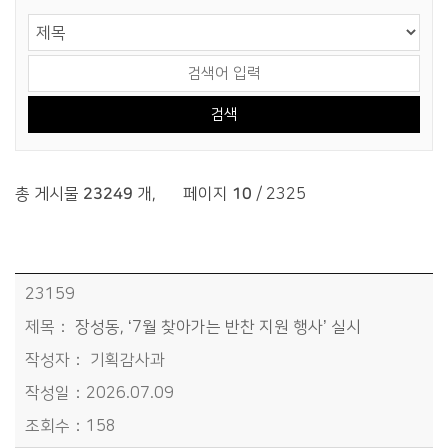
게시물 검색
검색 영역 선택
검색어 입력
총 게시물
23249
개
,
페이지
10
/ 2325
시정소식>보도자료>시정보도자료 목록 - 번호, 제목, 작성자, 작성일, 조회수정보 제공
23159
장성동, ‘7월 찾아가는 반찬 지원 행사’ 실시
기획감사과
2026.07.09
158