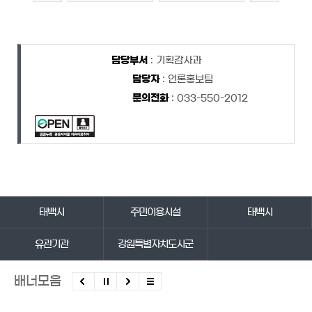
담당자 정보
담당자 정보
담당부서
: 기획감사과
담당자
: 언론홍보팀
문의전화
: 033-550-2012
바로가기 서비스
태백시
주민이용시설
태백시
유관기관
강원특별자치도시군
배너모음