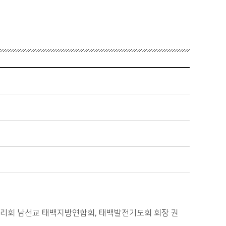
한감리회 남선교 태백지방연합회, 태백발전기도회 회장 권