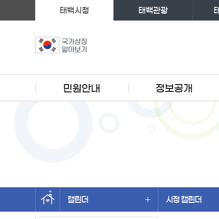
태백시청
태백관광
국가상징
알아보기
주메뉴
민원안내
정보공개
캘린더
시정 캘린더
왼쪽메뉴