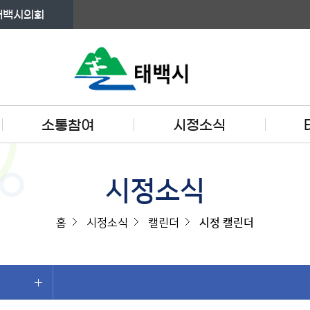
태백시의회
소통참여
시정소식
시정소식
홈
시정소식
캘린더
시정 캘린더