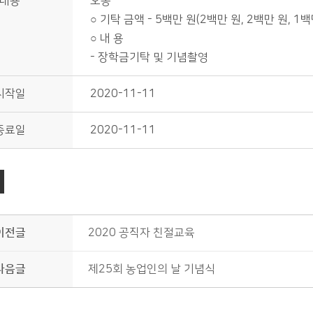
내용
오종
○ 기탁 금액 - 5백만 원(2백만 원, 2백만 원, 1백
○ 내 용
- 장학금기탁 및 기념촬영
시작일
2020-11-11
종료일
2020-11-11
이전글
2020 공직자 친절교육
다음글
제25회 농업인의 날 기념식