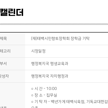
 캘린더
제목
(재)태백시민향토장학회 장학금 기탁
테고리
시정일정
부서
행정복지국 평생교육과
작성자
행정복지국 자치행정과
○ 시 간 - 10:00
○ 장 소 - 집무실
○ 기 탁 자 - 백년가게 태백식육점, 기독교대