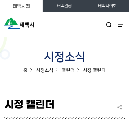
태백시청
태백관광
태백시의회
주메뉴
시정소식
홈
시정소식
캘린더
시정 캘린더
시정 캘린더