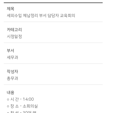
시정소식>시정 캘린더 상세보기 - 제목, 카테고리, 부서, 작성자, 내용, 시작일, 종료일 제공
제목
세외수입 체납정리 부서 담당자 교육회의
카테고리
시정일정
부서
세무과
작성자
총무과
내용
○ 시 간 - 14:00
○ 장 소 - 소회의실