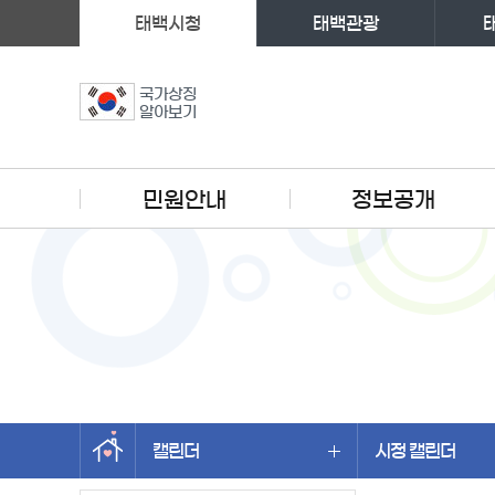
태백시청
태백관광
국가상징
알아보기
주메뉴
민원안내
정보공개
캘린더
시정 캘린더
왼쪽메뉴