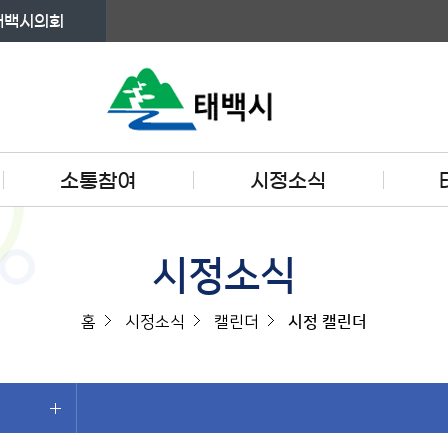
태백시의회
소통참여
시정소식
시정소식
홈
시정소식
캘린더
시정 캘린더