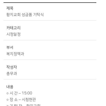
시정소식>시정 캘린더 상세보기 - 제목, 카테고리, 부서, 작성자, 내용, 시작일, 종료일 제공
제목
황지교회 성금품 기탁식
카테고리
시정일정
부서
복지정책과
작성자
총무과
내용
○ 시 간 – 15:00
○ 장 소 – 시청현관