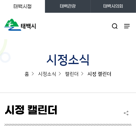
태백시청
태백관광
태백시의회
주메뉴
시정소식
홈
시정소식
캘린더
시정 캘린더
시정 캘린더