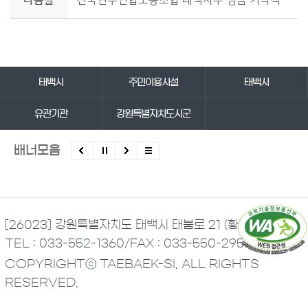
다음글
전국민주연합노동조합 태백지부 성금 기탁식
바로가기 서비스
태백시
주민이용시설
태백시
유관기관
강원특별자치도시군
배너모음
[26023] 강원특별자치도 태백시 태붐로 21 (황지동)
TEL : 033-552-1360
/
FAX : 033-550-2951
COPYRIGHTⓒ TAEBAEK-SI. ALL RIGHTS
RESERVED.