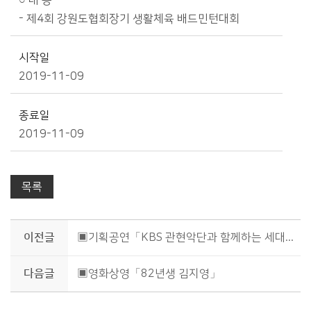
○ 내 용
- 제4회 강원도협회장기 생활체육 배드민턴대회
시작일
2019-11-09
종료일
2019-11-09
목록
이전글
▣기획공연「KBS 관현악단과 함께하는 세대공감 콘서트」
다음글
▣영화상영「82년생 김지영」