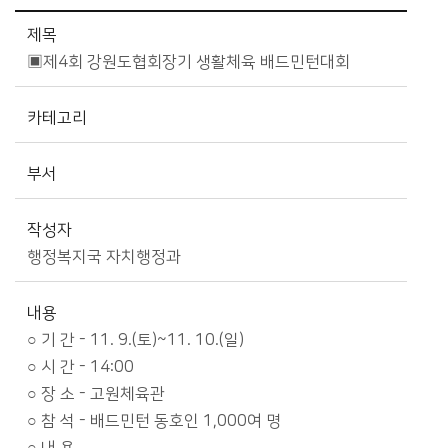
시정소식>시정 캘린더 상세보기 - 제목, 카테고리, 부서, 작성자, 내용, 시작일, 종료일 제공
제목
▣제4회 강원도협회장기 생활체육 배드민턴대회
카테고리
부서
작성자
행정복지국 자치행정과
내용
○ 기 간 - 11. 9.(토)~11. 10.(일)
○ 시 간 - 14:00
○ 장 소 - 고원체육관
○ 참 석 - 배드민턴 동호인 1,000여 명