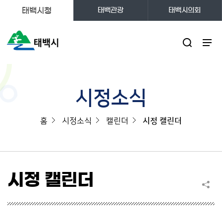
태백시청
태백관광
태백시의회
주메뉴
시정소식
홈
시정소식
캘린더
시정 캘린더
시정 캘린더