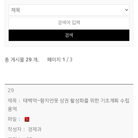
게시물 검색
검색 영역 선택
검색어 입력
총 게시물
29
개
,
페이지
1
/ 3
정보공개 > 재정정보공개 > 정책연구용역 결과 목록 - 번호, 제목, 파일, 작성자, 조회수, 작성일정보 제공
29
태백역~황지연못 상권 활성화를 위한 기초계획 수립
용역
경제과