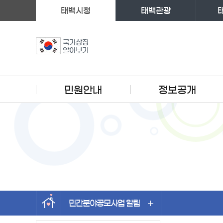
태백시청
태백관광
국가상징
알아보기
주메뉴
민원안내
정보공개
민간분야공모사업 알림
왼쪽메뉴