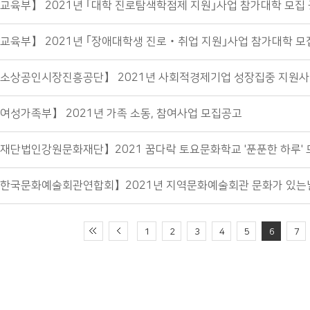
교육부】 2021년 ｢대학 진로탐색학점제 지원｣사업 참가대학 모집
교육부】 2021년 ｢장애대학생 진로‧취업 지원｣사업 참가대학 모
소상공인시장진흥공단】 2021년 사회적경제기업 성장집중 지원사
여성가족부】 2021년 가족 소동, 참여사업 모집공고
재단법인강원문화재단】2021 꿈다락 토요문화학교 '푼푼한 하루'
한국문화예술회관연합회】2021년 지역문화예술회관 문화가 있는
1
2
3
4
5
6
7