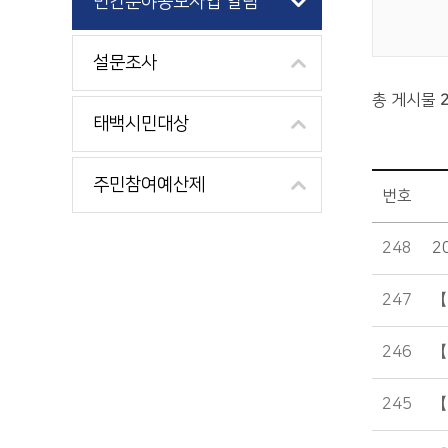
민간분야공모사업 알림
설문조사
총 게시물
태백시민대상
주민참여예산제
번호
소통참여 > 민간 분야 공모사업 알림 목록 - 번호, 제목, 파일, 조회수, 작성일정보 제공
248
2
247
【
246
【
245
【