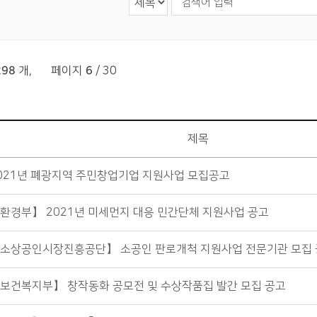
298
개
,
페이지
6
/ 30
제목
021년 폐광지역 주민창업기업 지원사업 모집공고
환경부】 2021년 미세먼지 대응 민간단체 지원사업 공고
소상공인시장진흥공단】 소공인 판로개척 지원사업 전문기관 모집
보건복지부】 창작동화 공모전 및 수상작품집 발간 모집 공고