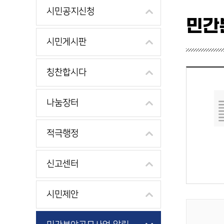
시민공지신청
민간
시민게시판
칭찬합시다
나눔장터
적극행정
신고센터
시민제안
게시물 검색