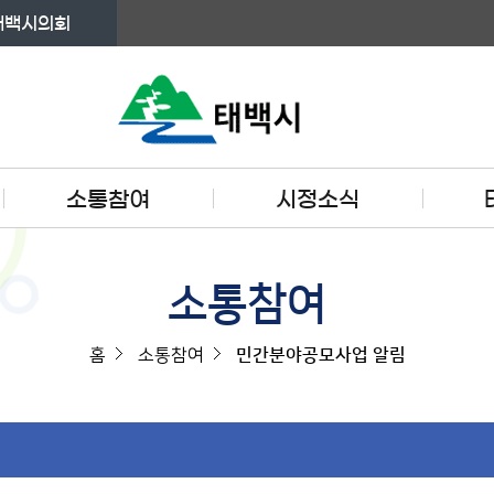
태백시의회
소통참여
시정소식
소통참여
홈
소통참여
민간분야공모사업 알림