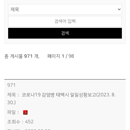
게시물 검색
검색 영역 선택
검색어 입력
총 게시물
971
개
,
페이지
1
/ 98
정보공개>코로나19>코로나19 상황보고 목록 - 번호, 제목, 파일, 조회수, 작성일정보 제공
971
코로나19 감염병 태백시 일일상황보고(2023. 8.
30.)
452