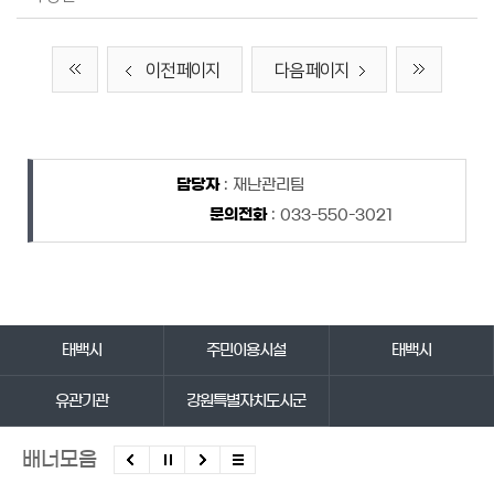
이전 페이지
다음 페이지
담당자 정보
담당자 정보
담당자
: 재난관리팀
문의전화
: 033-550-3021
바로가기 서비스
태백시
주민이용시설
태백시
유관기관
강원특별자치도시군
배너모음