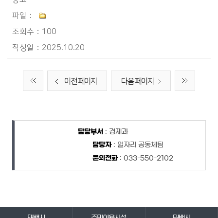
100
2025.10.20
이전 페이지
다음 페이지
담당자 정보
담당자 정보
담당부서
: 경제과
담당자
: 일자리 공동체팀
문의전화
: 033-550-2102
바로가기 서비스
태백시
주민이용시설
태백시