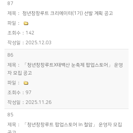
87
청년창창루트 크리에이터(1기) 선발 계획 공고
142
2025.12.03
86
「청년창창루트X태백산 눈축제 팝업스토어」 운영
자 모집 공고
97
2025.11.26
85
「청년창창루트 팝업스토어 In 철암」 운영자 모집
공고