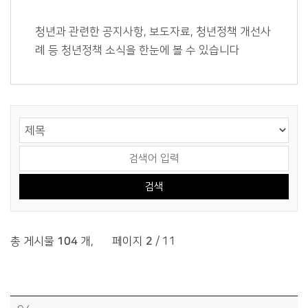
청년과 관련한 공지사항, 보도자료, 청년정책 개선사
례 등 청년정책 소식을 한눈에 볼 수 있습니다
게시물 검색
검색 영역 선택
검색어 입력
총 게시물
104
개
,
페이지
2
/ 11
청년 알림판 목록 - 번호, 제목, 파일, 조회수, 작성일정보 제공