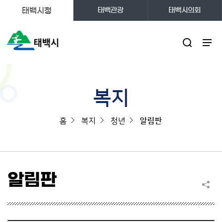
태백시청
태백관광
태백시의회
주메뉴
복지
홈
복지
청년
알림판
알림판