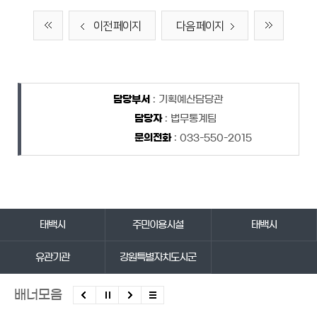
이전 페이지
다음 페이지
담당자 정보
담당자 정보
담당부서
: 기획예산담당관
담당자
: 법무통계팀
문의전화
: 033-550-2015
바로가기 서비스
태백시
주민이용시설
태백시
유관기관
강원특별자치도시군
배너모음