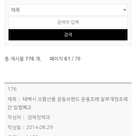
게시물 검색
검색 영역 선택
검색어 입력
총 게시물
776
개
,
페이지
61
/ 78
시정소식>알림마당>입법예고 목록 - 번호, 제목, 작성자, 작성일, 조회수정보 제공
176
태백시 으뜸산품 공동브랜드 운용조례 일부개정조례
안 입법예고
경제정책과
2014.08.29