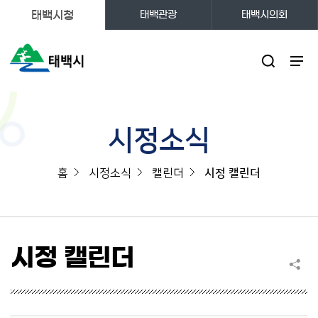
태백시청
태백관광
태백시의회
주메뉴
시정소식
홈
시정소식
캘린더
시정 캘린더
시정 캘린더