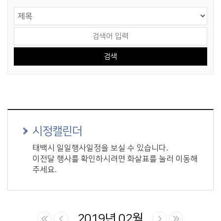
게시물 검색
검색 영역 선택
검색어 입력
시정캘린더
태백시 일일행사일정을 보실 수 있습니다.
이전달 행사를 확인하시려면 화살표를 눌러 이동해
주세요.
2019년 02월