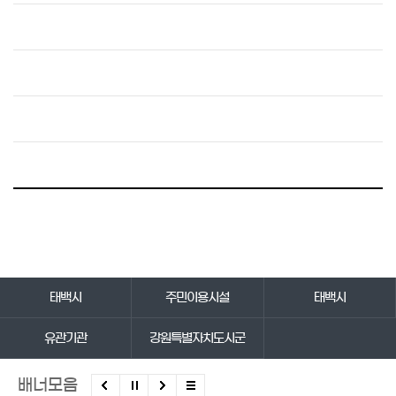
바로가기 서비스
태백시
주민이용시설
태백시
유관기관
강원특별자치도시군
배너모음