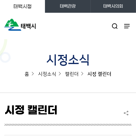
태백시청
태백관광
태백시의회
주메뉴
시정소식
홈
시정소식
캘린더
시정 캘린더
시정 캘린더