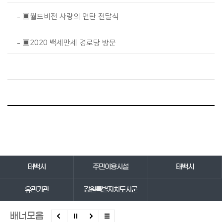
▣월드비전 사랑의 연탄 전달식
▣2020 백세만세 경로당 방문
바로가기 서비스
태백시
주민이용시설
태백시
유관기관
강원특별자치도시군
배너모음