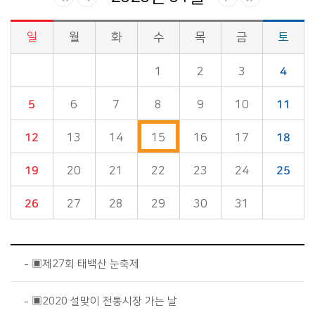
일
월
화
수
목
금
토
시정소식>시정 캘린더 게시판의 (2020년 01월) 달력형태로 일정명, 일정내용을 제공합니다.
1
2
3
4
5
6
7
8
9
10
11
12
13
14
15
16
17
18
19
20
21
22
23
24
25
26
27
28
29
30
31
▣제27회 태백산 눈축제
▣2020 설맞이 전통시장 가는 날