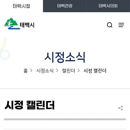
태백시청
태백관광
태백시의회
주메뉴
시정소식
홈
시정소식
캘린더
시정 캘린더
시정 캘린더