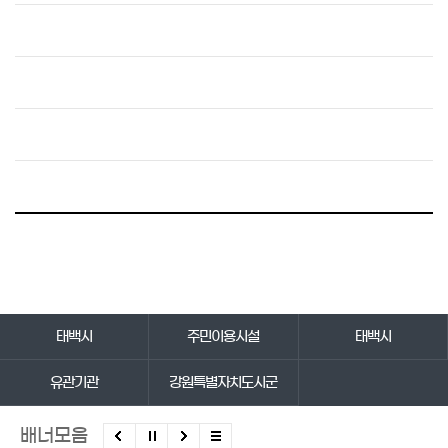
바로가기 서비스
태백시
주민이용시설
태백시
유관기관
강원특별자치도시군
배너모음