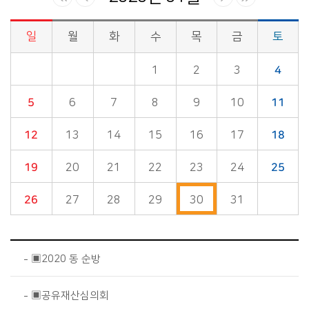
일
월
화
수
목
금
토
시정소식>시정 캘린더 게시판의 (2020년 01월) 달력형태로 일정명, 일정내용을 제공합니다.
1
2
3
4
5
6
7
8
9
10
11
12
13
14
15
16
17
18
19
20
21
22
23
24
25
26
27
28
29
30
31
▣2020 동 순방
▣공유재산심의회