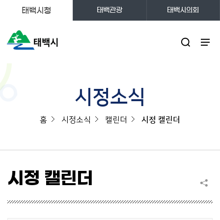
태백시청
태백관광
태백시의회
주메뉴
시정소식
홈
시정소식
캘린더
시정 캘린더
시정 캘린더