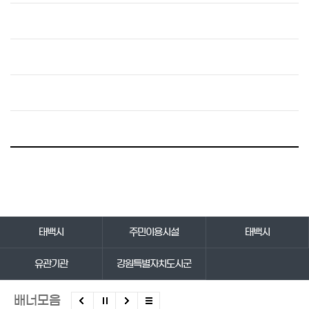
바로가기 서비스
태백시
주민이용시설
태백시
유관기관
강원특별자치도시군
배너모음