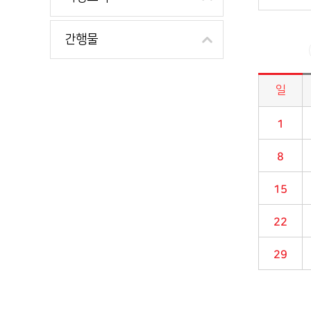
간행물
일
시정소식>시정 캘린더 게시판의 (2020년 03월) 달력형태로 일정명, 일정내용을 제공합니다.
1
8
15
22
29