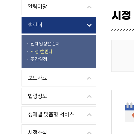
알림마당
시정
캘린더
전체일정캘린더
시정 캘린더
게시물 검색
주간일정
보도자료
법령정보
생애별 맞춤형 서비스
시정소식