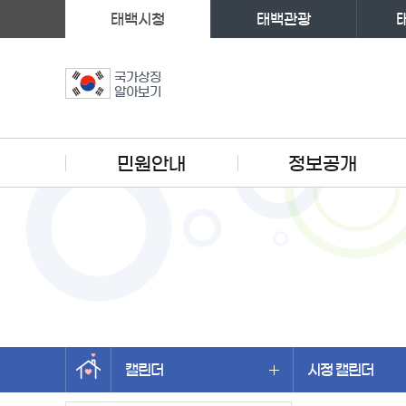
태백시청
태백관광
국가상징
알아보기
주메뉴
민원안내
정보공개
캘린더
시정 캘린더
왼쪽메뉴