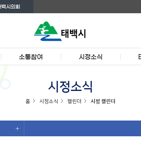
태백시의회
소통참여
시정소식
시정소식
홈
시정소식
캘린더
시정 캘린더