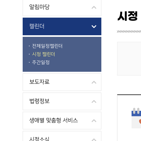
알림마당
시정
캘린더
전체일정캘린더
시정 캘린더
게시물 검색
주간일정
보도자료
법령정보
생애별 맞춤형 서비스
시정소식