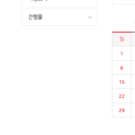
간행물
일
시정소식>시정 캘린더 게시판의 (2020년 03월) 달력형태로 일정명, 일정내용을 제공합니다.
1
8
15
22
29