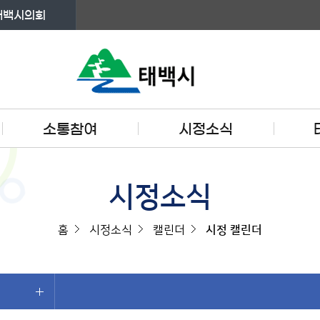
태백시의회
소통참여
시정소식
시정소식
홈
시정소식
캘린더
시정 캘린더