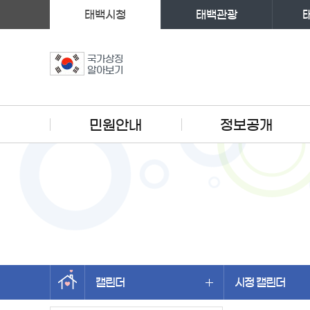
태백시청
태백관광
국가상징
알아보기
주메뉴
민원안내
정보공개
캘린더
시정 캘린더
왼쪽메뉴